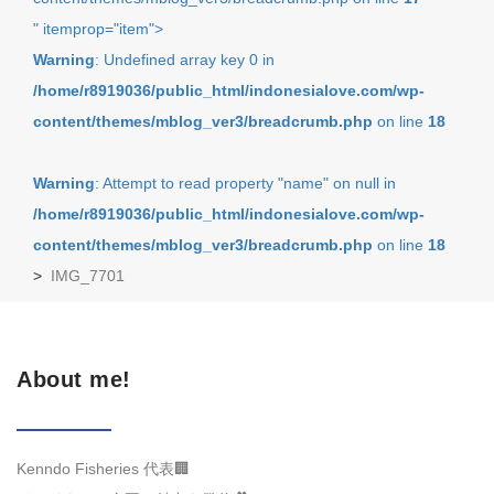
" itemprop="item">
Warning
: Undefined array key 0 in
/home/r8919036/public_html/indonesialove.com/wp-
content/themes/mblog_ver3/breadcrumb.php
on line
18
Warning
: Attempt to read property "name" on null in
/home/r8919036/public_html/indonesialove.com/wp-
content/themes/mblog_ver3/breadcrumb.php
on line
18
>
IMG_7701
About me!
Kenndo Fisheries 代表🏢