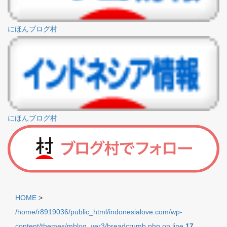
にほんブログ村
にほんブログ村
HOME
>
/home/r8919036/public_html/indonesialove.com/wp-
content/themes/mblog_ver3/breadcrumb.php on line
17