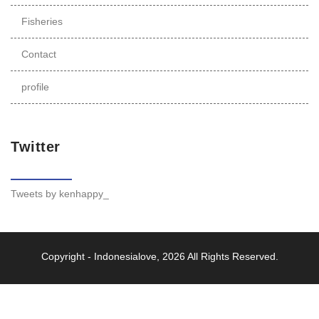
Fisheries
Contact
profile
Twitter
Tweets by kenhappy_
Copyright -
Indonesialove
, 2026 All Rights Reserved.