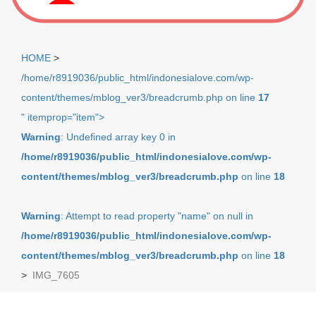
" itemprop="item">
Warning
: Undefined array key 0 in
/home/r8919036/public_html/indonesialove.com/wp-
content/themes/mblog_ver3/breadcrumb.php
on line
18
Warning
: Attempt to read property "name" on null in
/home/r8919036/public_html/indonesialove.com/wp-
content/themes/mblog_ver3/breadcrumb.php
on line
18
>
IMG_7605
About me!
Kenndo Fisheries 代表🏢