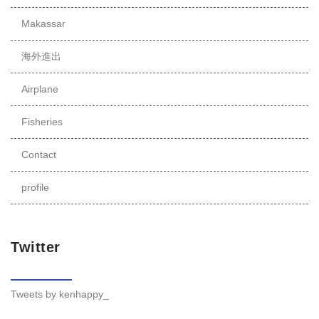
Fisheries
Contact
profile
Twitter
Tweets by kenhappy_
Copyright -
Indonesialove
, 2026 All Rights Reserved.