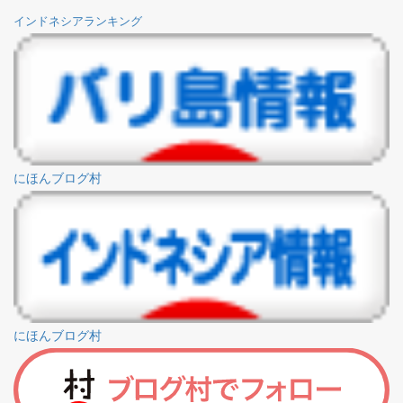
にほんブログ村
にほんブログ村
HOME
>
/home/r8919036/public_html/indonesialove.com/wp-
content/themes/mblog_ver3/breadcrumb.php on line
17