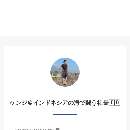
ケンジ＠インドネシアの海で闘う社長🇮🇩
Kenndo Fisheries 代表🏢