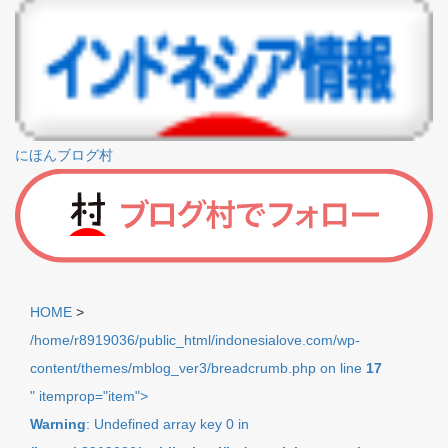
にほんブログ村
HOME
>
/home/r8919036/public_html/indonesialove.com/wp-
content/themes/mblog_ver3/breadcrumb.php on line
17
" itemprop="item">
Warning
: Undefined array key 0 in