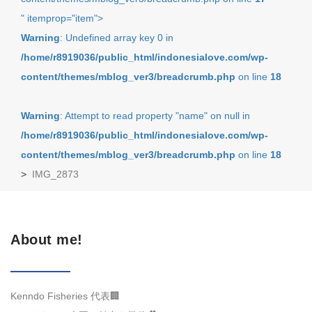
" itemprop="item">
Warning
: Undefined array key 0 in
/home/r8919036/public_html/indonesialove.com/wp-
content/themes/mblog_ver3/breadcrumb.php
on line
18
Warning
: Attempt to read property "name" on null in
/home/r8919036/public_html/indonesialove.com/wp-
content/themes/mblog_ver3/breadcrumb.php
on line
18
>
IMG_2873
About me!
Kenndo Fisheries 代表🏢