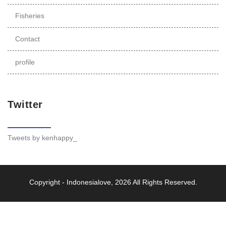
Fisheries
Contact
profile
Twitter
Tweets by kenhappy_
Copyright -
Indonesialove
, 2026 All Rights Reserved.