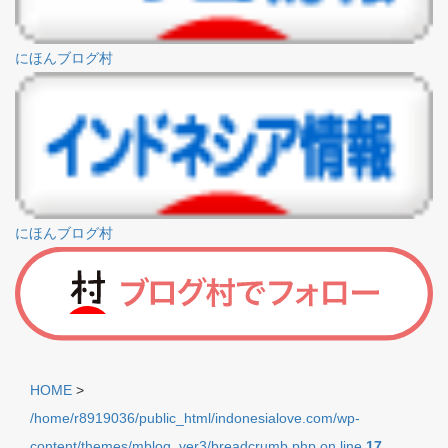
にほんブログ村
にほんブログ村
HOME
>
/home/r8919036/public_html/indonesialove.com/wp-
content/themes/mblog_ver3/breadcrumb.php on line
17