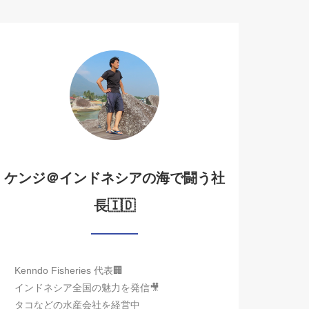
ケンジ＠インドネシアの海で闘う社
長🇮🇩
Kenndo Fisheries 代表🏢
インドネシア全国の魅力を発信🎥
タコなどの水産会社を経営中