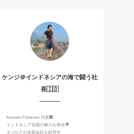
ケンジ＠インドネシアの海で闘う社
長🇮🇩
Kenndo Fisheries 代表🏢
インドネシア全国の魅力を発信🎥
タコなどの水産会社を経営中