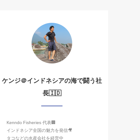
ケンジ＠インドネシアの海で闘う社
長🇮🇩
Kenndo Fisheries 代表🏢
インドネシア全国の魅力を発信🎥
タコなどの水産会社を経営中