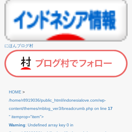
にほんブログ村
HOME
>
/home/r8919036/public_html/indonesialove.com/wp-
content/themes/mblog_ver3/breadcrumb.php on line
17
" itemprop="item">
Warning
: Undefined array key 0 in