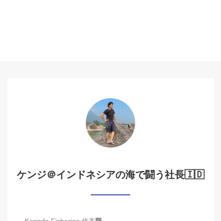
ケンジ＠インドネシアの海で闘う社長🇮🇩
Kenndo Fisheries 代表🏢