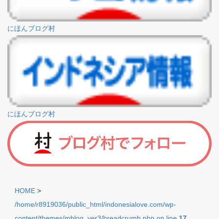
にほんブログ村
にほんブログ村
HOME
>
/home/r8919036/public_html/indonesialove.com/wp-
content/themes/mblog_ver3/breadcrumb.php on line
17