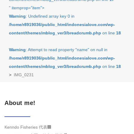
" itemprop="item">
Warning
: Undefined array key 0 in
/home/r8919036/public_html/indonesialove.com/wp-
content/themes/mblog_ver3/breadcrumb.php
on line
18
Warning
: Attempt to read property "name" on null in
/home/r8919036/public_html/indonesialove.com/wp-
content/themes/mblog_ver3/breadcrumb.php
on line
18
>
IMG_0231
About me!
Kenndo Fisheries 代表🏢