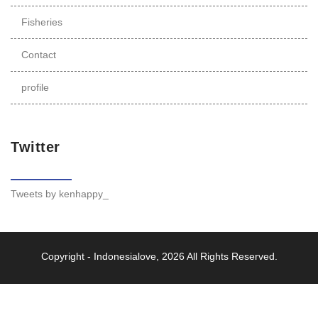
Fisheries
Contact
profile
Twitter
Tweets by kenhappy_
Copyright -
Indonesialove
, 2026 All Rights Reserved.