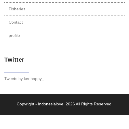
Fisheries
Contact
profile
Twitter
Tweets by kenhappy_
Copyright -
Indonesialove
, 2026 All Rights Reserved.