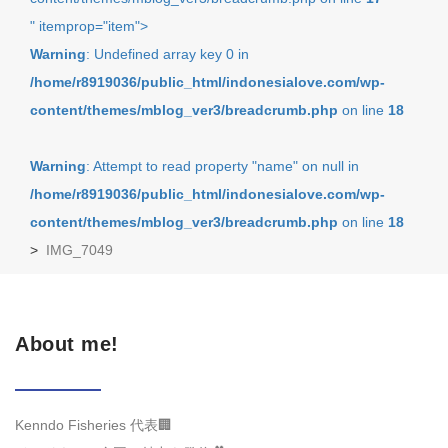
" itemprop="item">
Warning
: Undefined array key 0 in
/home/r8919036/public_html/indonesialove.com/wp-
content/themes/mblog_ver3/breadcrumb.php
on line
18
Warning
: Attempt to read property "name" on null in
/home/r8919036/public_html/indonesialove.com/wp-
content/themes/mblog_ver3/breadcrumb.php
on line
18
>
IMG_7049
About me!
Kenndo Fisheries 代表🏢