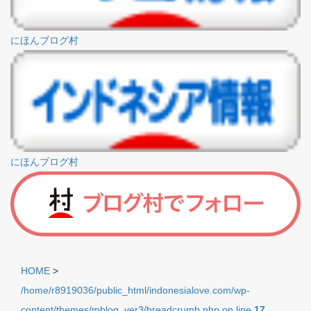
にほんブログ村
にほんブログ村
HOME
>
/home/r8919036/public_html/indonesialove.com/wp-
content/themes/mblog_ver3/breadcrumb.php on line
17