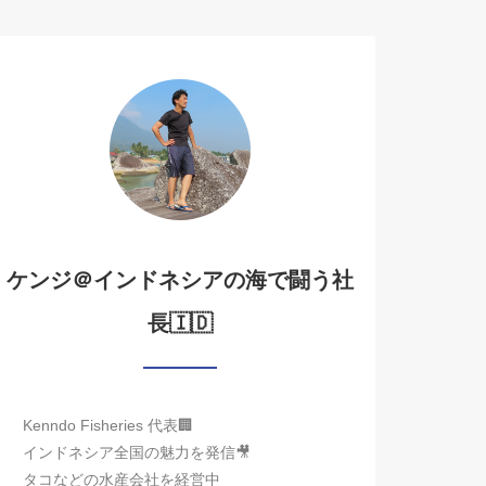
ケンジ＠インドネシアの海で闘う社
長🇮🇩
Kenndo Fisheries 代表🏢
インドネシア全国の魅力を発信🎥
タコなどの水産会社を経営中