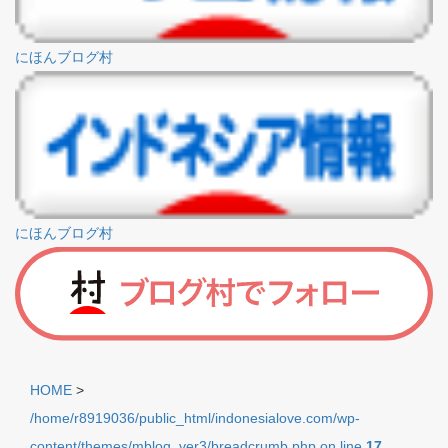
にほんブログ村
にほんブログ村
HOME
>
/home/r8919036/public_html/indonesialove.com/wp-
content/themes/mblog_ver3/breadcrumb.php on line
17