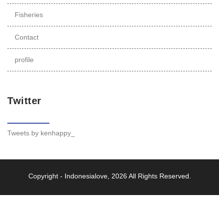
Fisheries
Contact
profile
Twitter
Tweets by kenhappy_
Copyright -
Indonesialove
, 2026 All Rights Reserved.