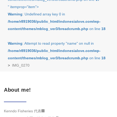
" itemprop="item">
Warning
: Undefined array key 0 in
/home/r8919036/public_html/indonesialove.com/wp-
content/themes/mblog_ver3/breadcrumb.php
on line
18
Warning
: Attempt to read property "name" on null in
/home/r8919036/public_html/indonesialove.com/wp-
content/themes/mblog_ver3/breadcrumb.php
on line
18
>
IMG_0270
About me!
Kenndo Fisheries 代表🏢