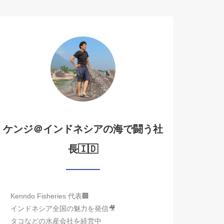
ケンジ＠インドネシアの海で闘う社
長🇮🇩
Kenndo Fisheries 代表🏢
インドネシア全国の魅力を発信🎥
タコなどの水産会社を経営中