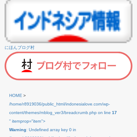
にほんブログ村
HOME
>
/home/r8919036/public_html/indonesialove.com/wp-
content/themes/mblog_ver3/breadcrumb.php on line
17
" itemprop="item">
Warning
: Undefined array key 0 in