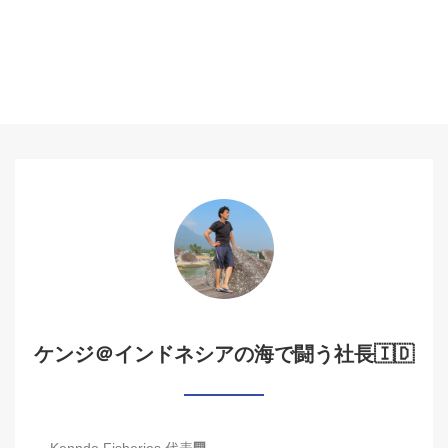
ケンジ＠インドネシアの海で闘う社長🇮🇩
Kenndo Fisheries 代表🏢