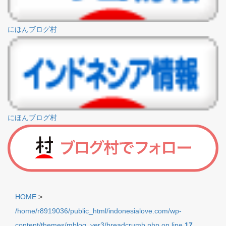
にほんブログ村
にほんブログ村
HOME
>
/home/r8919036/public_html/indonesialove.com/wp-
content/themes/mblog_ver3/breadcrumb.php on line
17