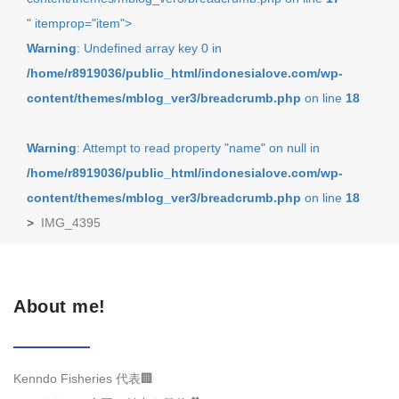
" itemprop="item">
Warning
: Undefined array key 0 in
/home/r8919036/public_html/indonesialove.com/wp-
content/themes/mblog_ver3/breadcrumb.php
on line
18
Warning
: Attempt to read property "name" on null in
/home/r8919036/public_html/indonesialove.com/wp-
content/themes/mblog_ver3/breadcrumb.php
on line
18
>
IMG_4395
About me!
Kenndo Fisheries 代表🏢