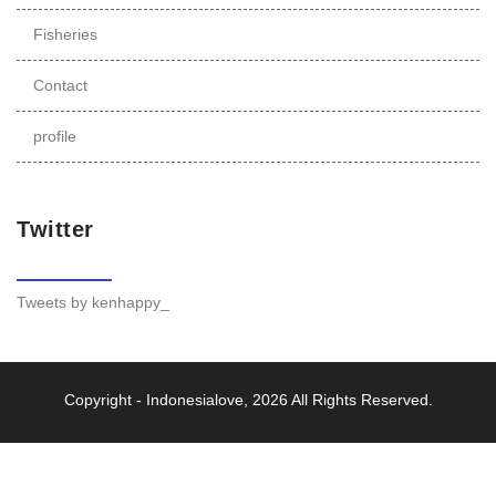
Fisheries
Contact
profile
Twitter
Tweets by kenhappy_
Copyright -
Indonesialove
, 2026 All Rights Reserved.