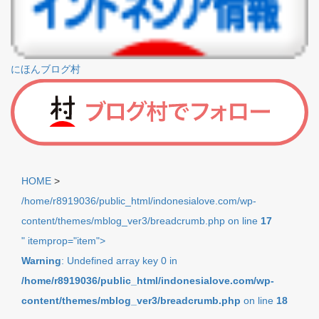
にほんブログ村
HOME
>
/home/r8919036/public_html/indonesialove.com/wp-
content/themes/mblog_ver3/breadcrumb.php on line
17
" itemprop="item">
Warning
: Undefined array key 0 in
/home/r8919036/public_html/indonesialove.com/wp-
content/themes/mblog_ver3/breadcrumb.php
on line
18