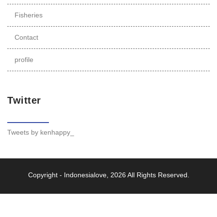
Fisheries
Contact
profile
Twitter
Tweets by kenhappy_
Copyright -
Indonesialove
, 2026 All Rights Reserved.