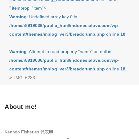
" itemprop="item">
Warning
: Undefined array key 0 in
/home/r8919036/public_html/indonesialove.com/wp-
content/themes/mblog_ver3/breadcrumb.php
on line
18
Warning
: Attempt to read property "name" on null in
/home/r8919036/public_html/indonesialove.com/wp-
content/themes/mblog_ver3/breadcrumb.php
on line
18
>
IMG_6283
About me!
Kenndo Fisheries 代表🏢