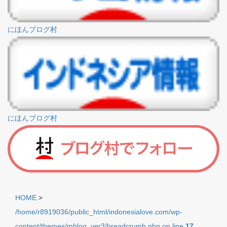
にほんブログ村
にほんブログ村
HOME
>
/home/r8919036/public_html/indonesialove.com/wp-
content/themes/mblog_ver3/breadcrumb.php on line
17