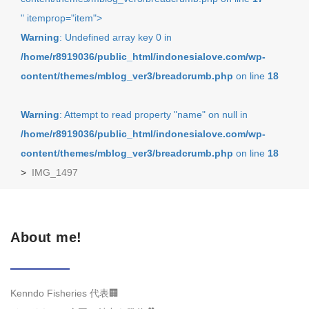
" itemprop="item">
Warning
: Undefined array key 0 in
/home/r8919036/public_html/indonesialove.com/wp-
content/themes/mblog_ver3/breadcrumb.php
on line
18
Warning
: Attempt to read property "name" on null in
/home/r8919036/public_html/indonesialove.com/wp-
content/themes/mblog_ver3/breadcrumb.php
on line
18
>
IMG_1497
About me!
Kenndo Fisheries 代表🏢