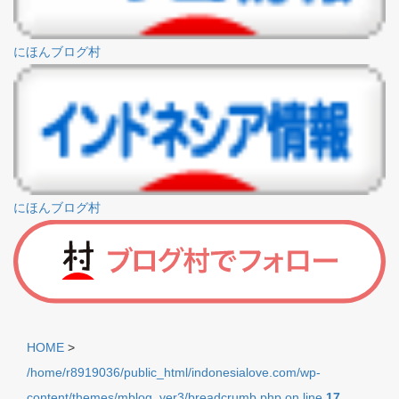
にほんブログ村
にほんブログ村
HOME
>
/home/r8919036/public_html/indonesialove.com/wp-
content/themes/mblog_ver3/breadcrumb.php on line
17