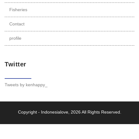
Fisheries
Contact
profile
Twitter
Tweets by kenhappy_
Copyright -
Indonesialove
, 2026 All Rights Reserved.