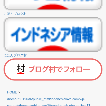
にほんブログ村
にほんブログ村
HOME
>
/home/r8919036/public_html/indonesialove.com/wp-
content/themes/mblog_ver3/breadcrumb.php on line
17