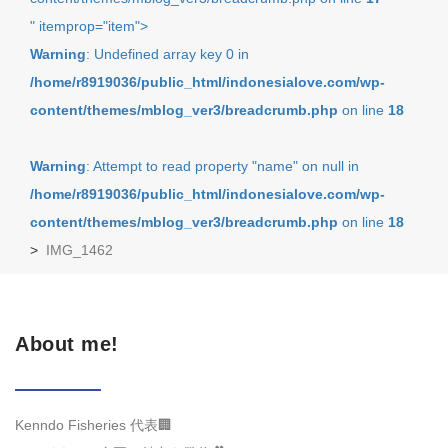
" itemprop="item">
Warning
: Undefined array key 0 in
/home/r8919036/public_html/indonesialove.com/wp-
content/themes/mblog_ver3/breadcrumb.php
on line
18
Warning
: Attempt to read property "name" on null in
/home/r8919036/public_html/indonesialove.com/wp-
content/themes/mblog_ver3/breadcrumb.php
on line
18
>
IMG_1462
About me!
Kenndo Fisheries 代表🏢