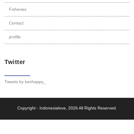
Fisheries
Contact
profile
Twitter
Tweets by kenhappy_
Copyright -
Indonesialove
, 2026 All Rights Reserved.