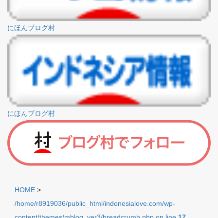
にほんブログ村
にほんブログ村
HOME
>
/home/r8919036/public_html/indonesialove.com/wp-
content/themes/mblog_ver3/breadcrumb.php on line
17