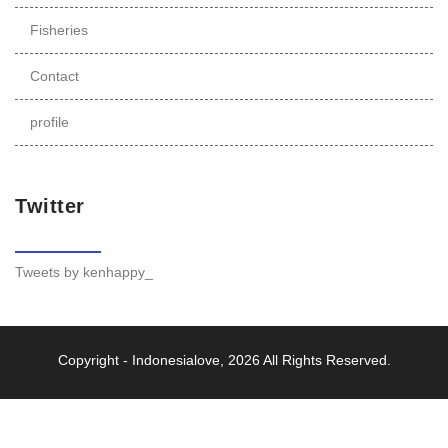
Fisheries
Contact
profile
Twitter
Tweets by kenhappy_
Copyright -
Indonesialove
, 2026 All Rights Reserved.