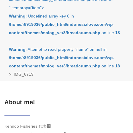
" itemprop="item">
Warning
: Undefined array key 0 in
/home/r8919036/public_html/indonesialove.com/wp-
content/themes/mblog_ver3/breadcrumb.php
on line
18
Warning
: Attempt to read property "name" on null in
/home/r8919036/public_html/indonesialove.com/wp-
content/themes/mblog_ver3/breadcrumb.php
on line
18
>
IMG_6719
About me!
Kenndo Fisheries 代表🏢