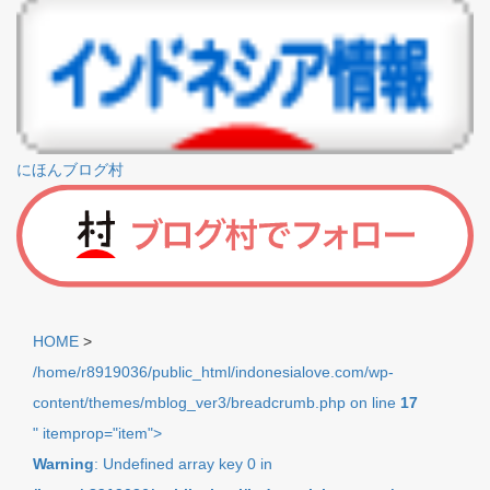
にほんブログ村
HOME
>
/home/r8919036/public_html/indonesialove.com/wp-
content/themes/mblog_ver3/breadcrumb.php on line
17
" itemprop="item">
Warning
: Undefined array key 0 in