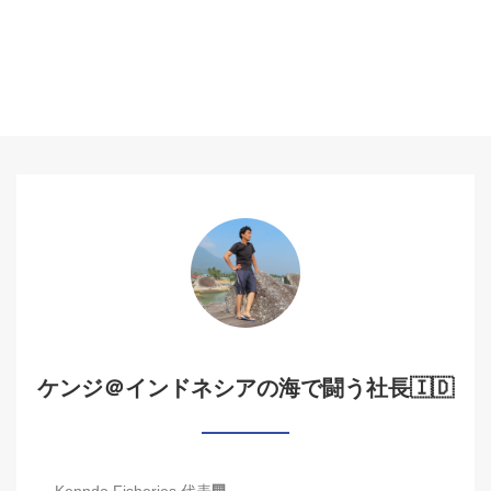
ケンジ＠インドネシアの海で闘う社長🇮🇩
Kenndo Fisheries 代表🏢