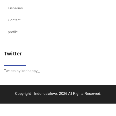
Fisheries
Contact
profile
Twitter
Tweets by kenhappy_
Copyright -
Indonesialove
, 2026 All Rights Reserved.