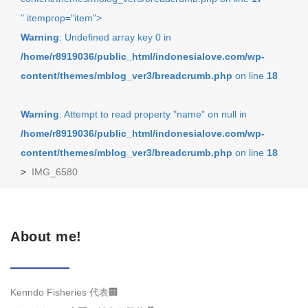
" itemprop="item">
Warning
: Undefined array key 0 in
/home/r8919036/public_html/indonesialove.com/wp-
content/themes/mblog_ver3/breadcrumb.php
on line
18
Warning
: Attempt to read property "name" on null in
/home/r8919036/public_html/indonesialove.com/wp-
content/themes/mblog_ver3/breadcrumb.php
on line
18
>
IMG_6580
About me!
Kenndo Fisheries 代表🏢