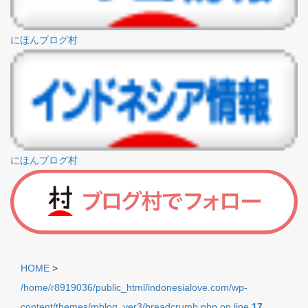
にほんブログ村
にほんブログ村
HOME
>
/home/r8919036/public_html/indonesialove.com/wp-
content/themes/mblog_ver3/breadcrumb.php on line
17