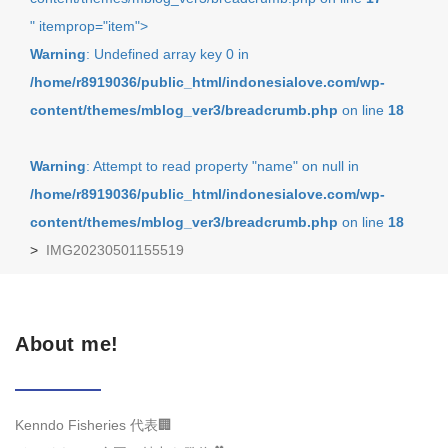
" itemprop="item">
Warning
: Undefined array key 0 in
/home/r8919036/public_html/indonesialove.com/wp-
content/themes/mblog_ver3/breadcrumb.php
on line
18
Warning
: Attempt to read property "name" on null in
/home/r8919036/public_html/indonesialove.com/wp-
content/themes/mblog_ver3/breadcrumb.php
on line
18
>
IMG20230501155519
About me!
Kenndo Fisheries 代表🏢