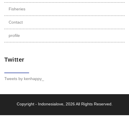
Fisheries
Contact
profile
Twitter
Tweets by kenhappy_
Copyright -
Indonesialove
, 2026 All Rights Reserved.