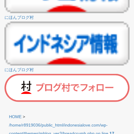
にほんブログ村
にほんブログ村
HOME
>
/home/r8919036/public_html/indonesialove.com/wp-
content/themes/mblog_ver3/breadcrumb.php on line
17