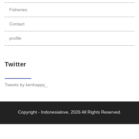
Fisheries
Contact
profile
Twitter
Tweets by kenhappy_
Copyright -
Indonesialove
, 2026 All Rights Reserved.