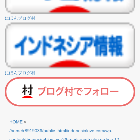
にほんブログ村
にほんブログ村
HOME
>
/home/r8919036/public_html/indonesialove.com/wp-
content/themes/mblog_ver3/breadcrumb.php on line
17