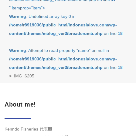
" itemprop="item">
Warning
: Undefined array key 0 in
/home/r8919036/public_html/indonesialove.com/wp-
content/themes/mblog_ver3/breadcrumb.php
on line
18
Warning
: Attempt to read property "name" on null in
/home/r8919036/public_html/indonesialove.com/wp-
content/themes/mblog_ver3/breadcrumb.php
on line
18
>
IMG_6205
About me!
Kenndo Fisheries 代表🏢