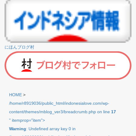
にほんブログ村
HOME
>
/home/r8919036/public_html/indonesialove.com/wp-
content/themes/mblog_ver3/breadcrumb.php on line
17
" itemprop="item">
Warning
: Undefined array key 0 in