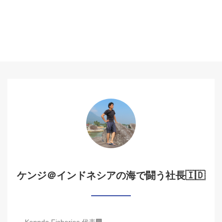
ケンジ＠インドネシアの海で闘う社長🇮🇩
Kenndo Fisheries 代表🏢