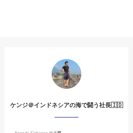
ケンジ＠インドネシアの海で闘う社長🇮🇩
Kenndo Fisheries 代表🏢