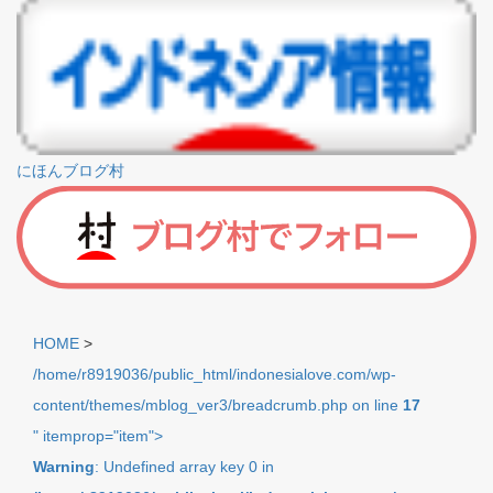
にほんブログ村
HOME
>
/home/r8919036/public_html/indonesialove.com/wp-
content/themes/mblog_ver3/breadcrumb.php on line
17
" itemprop="item">
Warning
: Undefined array key 0 in