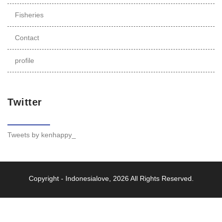
Fisheries
Contact
profile
Twitter
Tweets by kenhappy_
Copyright -
Indonesialove
, 2026 All Rights Reserved.