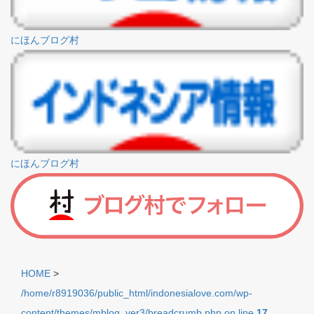
にほんブログ村
にほんブログ村
HOME
>
/home/r8919036/public_html/indonesialove.com/wp-
content/themes/mblog_ver3/breadcrumb.php on line
17