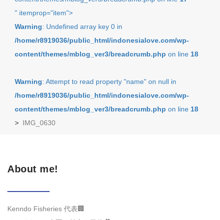
" itemprop="item">
Warning
: Undefined array key 0 in
/home/r8919036/public_html/indonesialove.com/wp-
content/themes/mblog_ver3/breadcrumb.php
on line
18
Warning
: Attempt to read property "name" on null in
/home/r8919036/public_html/indonesialove.com/wp-
content/themes/mblog_ver3/breadcrumb.php
on line
18
>
IMG_0630
About me!
Kenndo Fisheries 代表🏢