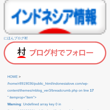
にほんブログ村
HOME
>
/home/r8919036/public_html/indonesialove.com/wp-
content/themes/mblog_ver3/breadcrumb.php on line
17
" itemprop="item">
Warning
: Undefined array key 0 in