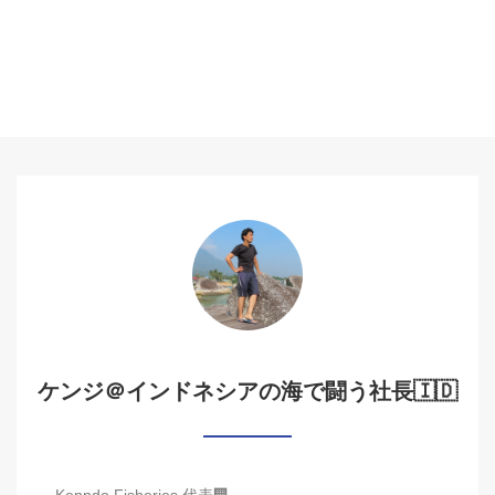
ケンジ＠インドネシアの海で闘う社長🇮🇩
Kenndo Fisheries 代表🏢