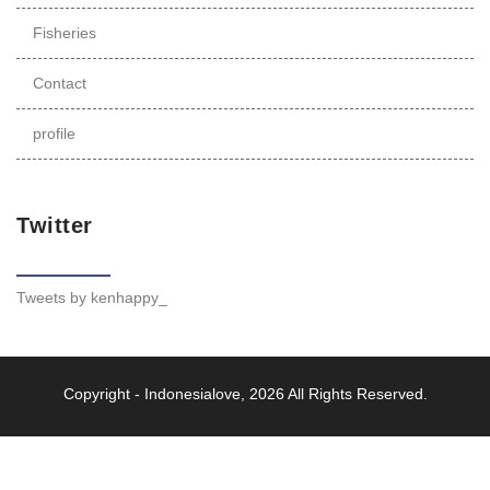
Fisheries
Contact
profile
Twitter
Tweets by kenhappy_
Copyright -
Indonesialove
, 2026 All Rights Reserved.