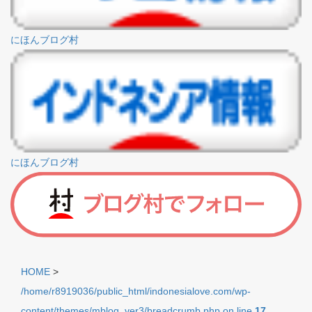
にほんブログ村
にほんブログ村
HOME
>
/home/r8919036/public_html/indonesialove.com/wp-
content/themes/mblog_ver3/breadcrumb.php on line
17