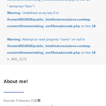
" itemprop="item">
Warning
: Undefined array key 0 in
/home/r8919036/public_html/indonesialove.com/wp-
content/themes/mblog_ver3/breadcrumb.php
on line
18
Warning
: Attempt to read property "name" on null in
/home/r8919036/public_html/indonesialove.com/wp-
content/themes/mblog_ver3/breadcrumb.php
on line
18
>
IMG_2172
About me!
Kenndo Fisheries 代表🏢