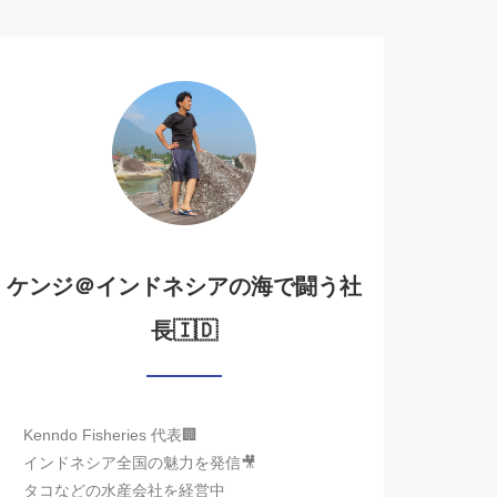
ケンジ＠インドネシアの海で闘う社
長🇮🇩
Kenndo Fisheries 代表🏢
インドネシア全国の魅力を発信🎥
タコなどの水産会社を経営中