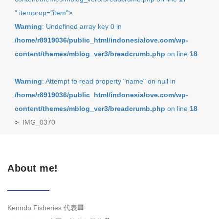
" itemprop="item">
Warning
: Undefined array key 0 in
/home/r8919036/public_html/indonesialove.com/wp-
content/themes/mblog_ver3/breadcrumb.php
on line
18
Warning
: Attempt to read property "name" on null in
/home/r8919036/public_html/indonesialove.com/wp-
content/themes/mblog_ver3/breadcrumb.php
on line
18
>
IMG_0370
About me!
Kenndo Fisheries 代表🏢