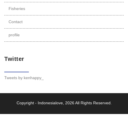
Fisheries
Contact
profile
Twitter
Tweets by kenhappy_
Copyright -
Indonesialove
, 2026 All Rights Reserved.