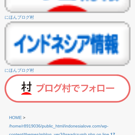
にほんブログ村
にほんブログ村
HOME
>
/home/r8919036/public_html/indonesialove.com/wp-
content/themes/mblog_ver3/breadcrumb.php on line
17