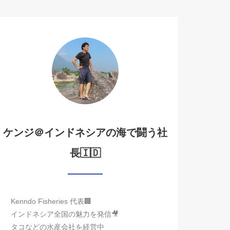
ケンジ＠インドネシアの海で闘う社
長🇮🇩
Kenndo Fisheries 代表🏢
インドネシア全国の魅力を発信🎥
タコなどの水産会社を経営中