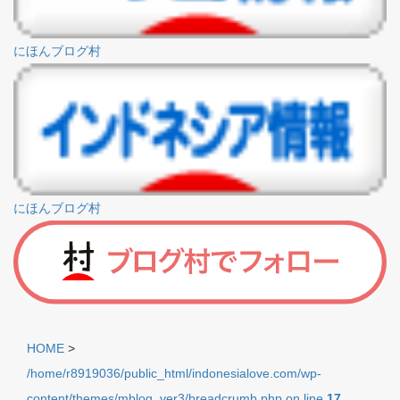
にほんブログ村
にほんブログ村
HOME
>
/home/r8919036/public_html/indonesialove.com/wp-
content/themes/mblog_ver3/breadcrumb.php on line
17