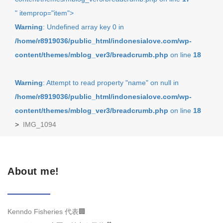
" itemprop="item">
Warning
: Undefined array key 0 in
/home/r8919036/public_html/indonesialove.com/wp-
content/themes/mblog_ver3/breadcrumb.php
on line
18
Warning
: Attempt to read property "name" on null in
/home/r8919036/public_html/indonesialove.com/wp-
content/themes/mblog_ver3/breadcrumb.php
on line
18
>
IMG_1094
About me!
Kenndo Fisheries 代表🏢