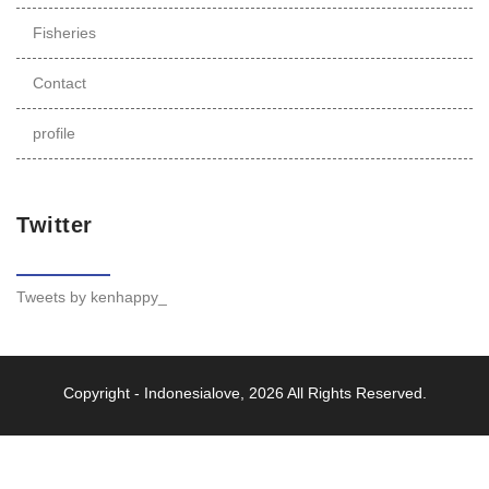
Fisheries
Contact
profile
Twitter
Tweets by kenhappy_
Copyright -
Indonesialove
, 2026 All Rights Reserved.