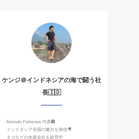
ケンジ＠インドネシアの海で闘う社
長🇮🇩
Kenndo Fisheries 代表🏢
インドネシア全国の魅力を発信🎥
タコなどの水産会社を経営中