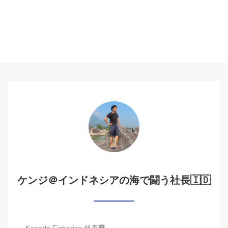
ケンジ＠インドネシアの海で闘う社長🇮🇩
Kenndo Fisheries 代表🏢