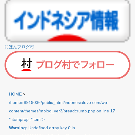
にほんブログ村
HOME
>
/home/r8919036/public_html/indonesialove.com/wp-
content/themes/mblog_ver3/breadcrumb.php on line
17
" itemprop="item">
Warning
: Undefined array key 0 in