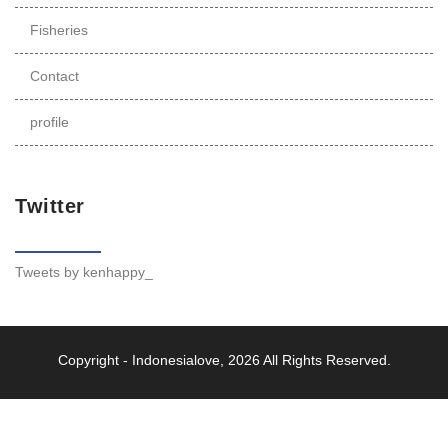
Fisheries
Contact
profile
Twitter
Tweets by kenhappy_
Copyright -
Indonesialove
, 2026 All Rights Reserved.