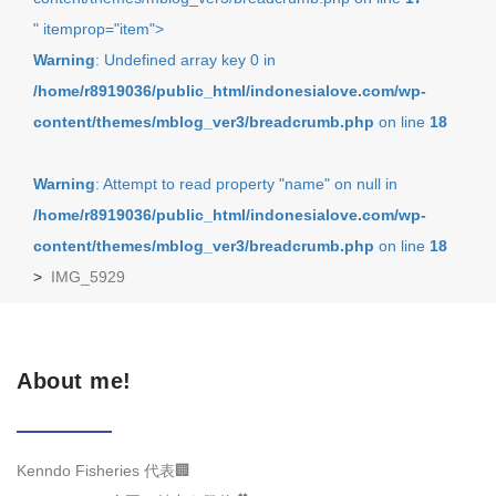
" itemprop="item">
Warning
: Undefined array key 0 in
/home/r8919036/public_html/indonesialove.com/wp-
content/themes/mblog_ver3/breadcrumb.php
on line
18
Warning
: Attempt to read property "name" on null in
/home/r8919036/public_html/indonesialove.com/wp-
content/themes/mblog_ver3/breadcrumb.php
on line
18
>
IMG_5929
About me!
Kenndo Fisheries 代表🏢