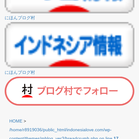
にほんブログ村
にほんブログ村
HOME
>
/home/r8919036/public_html/indonesialove.com/wp-
content/themes/mblog_ver3/breadcrumb.php on line
17