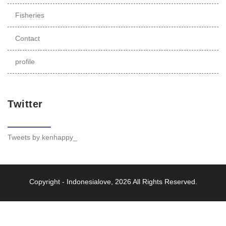
Fisheries
Contact
profile
Twitter
Tweets by kenhappy_
Copyright -
Indonesialove
, 2026 All Rights Reserved.