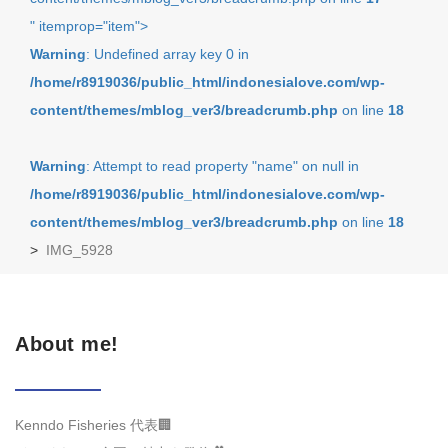
" itemprop="item">
Warning
: Undefined array key 0 in
/home/r8919036/public_html/indonesialove.com/wp-
content/themes/mblog_ver3/breadcrumb.php
on line
18
Warning
: Attempt to read property "name" on null in
/home/r8919036/public_html/indonesialove.com/wp-
content/themes/mblog_ver3/breadcrumb.php
on line
18
>
IMG_5928
About me!
Kenndo Fisheries 代表🏢