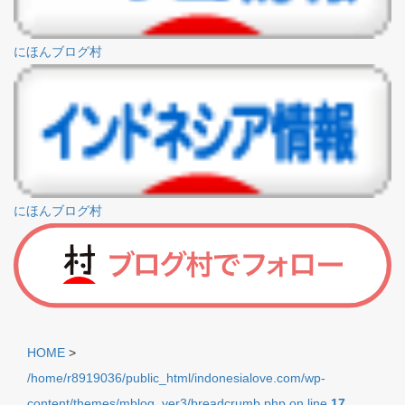
にほんブログ村
にほんブログ村
HOME
>
/home/r8919036/public_html/indonesialove.com/wp-
content/themes/mblog_ver3/breadcrumb.php on line
17