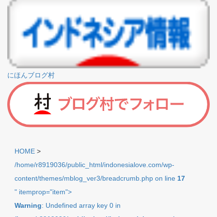
にほんブログ村
HOME
>
/home/r8919036/public_html/indonesialove.com/wp-
content/themes/mblog_ver3/breadcrumb.php on line
17
" itemprop="item">
Warning
: Undefined array key 0 in