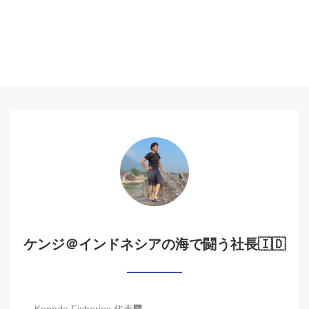
ケンジ＠インドネシアの海で闘う社長🇮🇩
Kenndo Fisheries 代表🏢