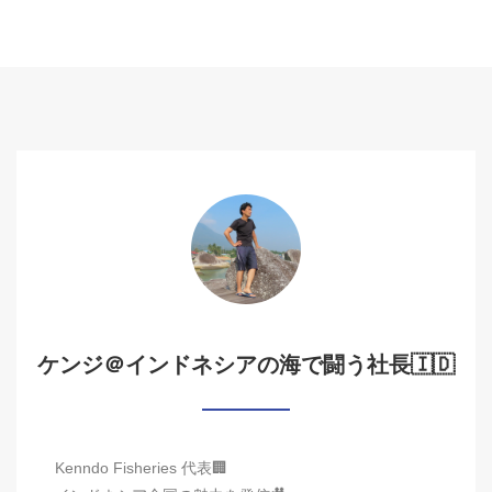
ケンジ＠インドネシアの海で闘う社長🇮🇩
Kenndo Fisheries 代表🏢