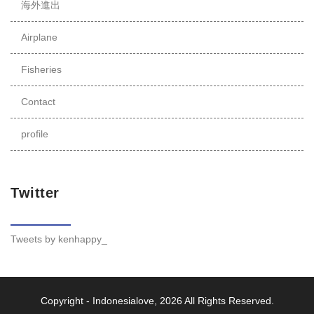
海外進出
Airplane
Fisheries
Contact
profile
Twitter
Tweets by kenhappy_
Copyright -
Indonesialove
, 2026 All Rights Reserved.